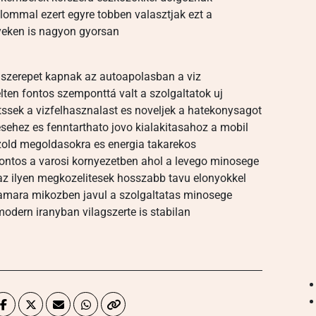
ommal ezert egyre tobben valasztjak ezt a
yeken is nagyon gyorsan
szerepet kapnak az autoapolasban a viz
ten fontos szemponttá valt a szolgaltatok uj
ssek a vizfelhasznalast es noveljek a hatekonysagot
sehez es fenntarthato jovo kialakitasahoz a mobil
 zold megoldasokra es energia takarekos
ontos a varosi kornyezetben ahol a levego minosege
 az ilyen megkozelitesek hosszabb tavu elonyokkel
zamara mikozben javul a szolgaltatas minosege
modern iranyban vilagszerte is stabilan