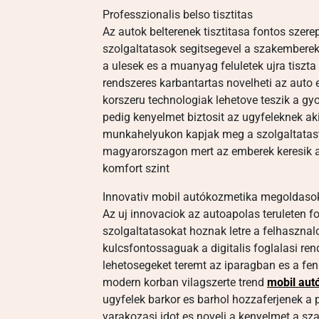
Professzionalis belso tisztitas
Az autok belterenek tisztitasa fontos szer
szolgaltatasok segitsegevel a szakemberek
a ulesek es a muanyag feluletek ujra tiszt
rendszeres karbantartas novelheti az auto e
korszeru technologiak lehetove teszik a g
pedig kenyelmet biztosit az ugyfeleknek a
munkahelyukon kapjak meg a szolgaltatast
magyarorszagon mert az emberek keresik a
komfort szint
Innovativ mobil autókozmetika megoldaso
Az uj innovaciok az autoapolas teruleten 
szolgaltatasokat hoznak letre a felhaszn
kulcsfontossaguak a digitalis foglalasi re
lehetosegeket teremt az iparagban es a fen
modern korban vilagszerte trend
mobil aut
ugyfelek barkor es barhol hozzaferjenek a p
varakozasi idot es noveli a kenyelmet a s