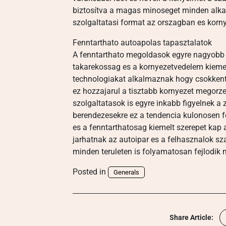
biztosítva a magas minoseget minden alkal
szolgaltatasi format az orszagban es korn
Fenntarthato autoapolas tapasztalatok
A fenntarthato megoldasok egyre nagyobb 
takarekossag es a kornyezetvedelem kiemel
technologiakat alkalmaznak hogy csokkent
ez hozzajarul a tisztabb kornyezet megorze
szolgaltatasok is egyre inkabb figyelnek a
berendezesekre ez a tendencia kulonosen f
es a fenntarthatosag kiemelt szerepet kap
jarhatnak az autoipar es a felhasznalok s
minden teruleten is folyamatosan fejlodik 
Posted in
Generals
Share Article: