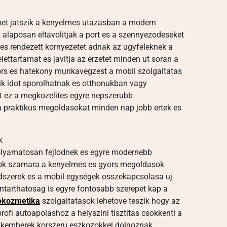
epet jatszik a kenyelmes utazasban a modern
 alaposan eltavolitjak a port es a szennyezodeseket
a es rendezett kornyezetet adnak az ugyfeleknek a
lettartamat es javitja az erzetet minden ut soran a
yors es hatekony munkavegzest a mobil szolgaltatas
kik idot sporolhatnak es otthonukban vagy
 ez a megkozelites egyre nepszerubb
 praktikus megoldasokat minden nap jobb ertek es
k
folyamatosan fejlodnek es egyre modernebb
alok szamara a kenyelmes es gyors megoldasok
ndszerek es a mobil egységek osszekapcsolasa uj
ntarthatosag is egyre fontosabb szerepet kap a
ókozmetika
szolgaltatasok lehetove teszik hogy az
rofi autoapolashoz a helyszini tisztitas csokkenti a
zakemberek korszeru eszkozokkel dolgoznak