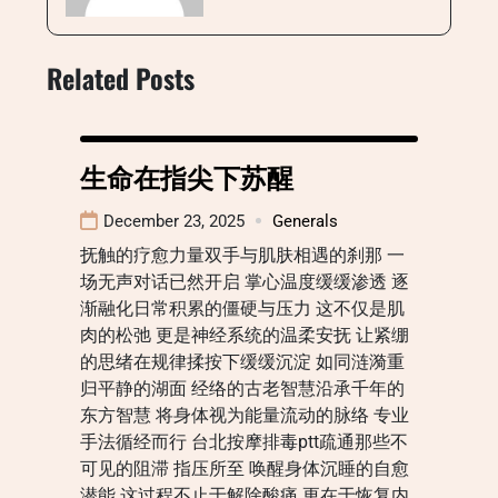
Related Posts
生命在指尖下苏醒
December 23, 2025
Generals
抚触的疗愈力量双手与肌肤相遇的刹那 一
场无声对话已然开启 掌心温度缓缓渗透 逐
渐融化日常积累的僵硬与压力 这不仅是肌
肉的松弛 更是神经系统的温柔安抚 让紧绷
的思绪在规律揉按下缓缓沉淀 如同涟漪重
归平静的湖面 经络的古老智慧沿承千年的
东方智慧 将身体视为能量流动的脉络 专业
手法循经而行 台北按摩排毒ptt疏通那些不
可见的阻滞 指压所至 唤醒身体沉睡的自愈
潜能 这过程不止于解除酸痛 更在于恢复内