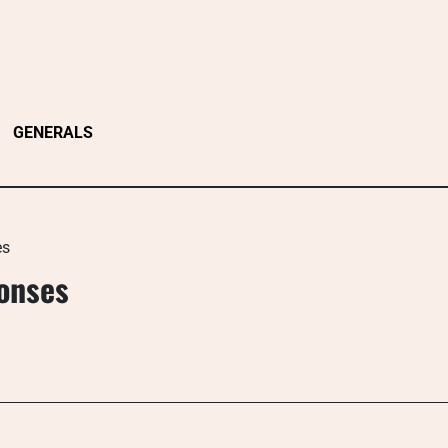
GENERALS
es
ponses