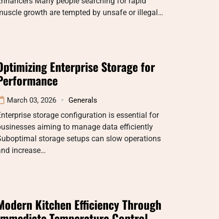
Enhancers Many people searching for rapid
uscle growth are tempted by unsafe or illegal…
Optimizing Enterprise Storage for
Performance
March 03, 2026
Generals
nterprise storage configuration is essential for
usinesses aiming to manage data efficiently
Suboptimal storage setups can slow operations
and increase…
Modern Kitchen Efficiency Through
Immediate Temperature Control