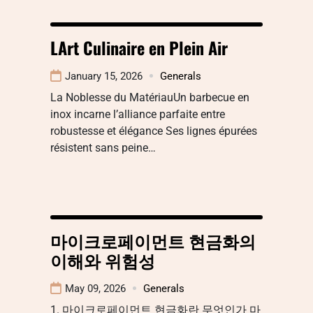
LArt Culinaire en Plein Air
January 15, 2026
Generals
La Noblesse du MatériauUn barbecue en
inox incarne l’alliance parfaite entre
robustesse et élégance Ses lignes épurées
résistent sans peine…
마이크로페이먼트 현금화의
이해와 위험성
May 09, 2026
Generals
1. 마이크로페이먼트 현금화란 무엇인가 마