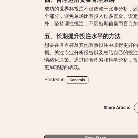
成功的世界杯投注不仅依赖于比赛分析，还
个部分，避免单场比赛投入过多资金。设定
外，坚持理性投注，不因短期输赢而盲目加
五、长期提升投注水平的方法
想要在世界杯及其他赛事投注中取得更好的
据、关注专业分析报告以及总结自己的投注
情绪化决策。通过经验积累和科学分析，投
更加理想的表现。
Posted in
Generals
Share Article: