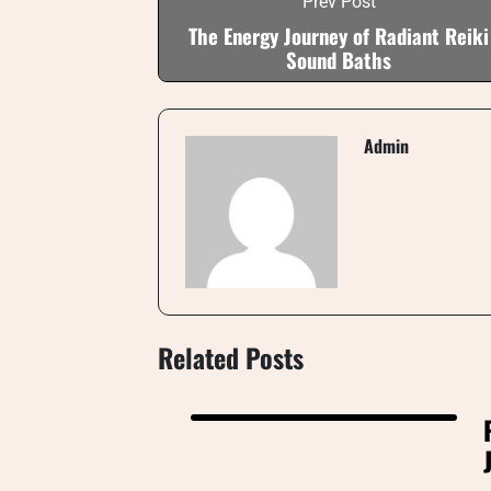
Prev Post
The Energy Journey of Radiant Reiki
Sound Baths
Admin
Related Posts