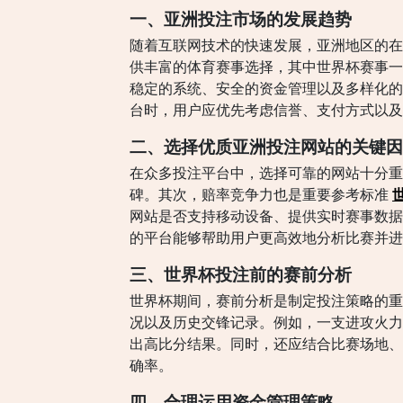
一、亚洲投注市场的发展趋势
随着互联网技术的快速发展，亚洲地区的在
供丰富的体育赛事选择，其中世界杯赛事一
稳定的系统、安全的资金管理以及多样化的
台时，用户应优先考虑信誉、支付方式以及
二、选择优质亚洲投注网站的关键因
在众多投注平台中，选择可靠的网站十分重
碑。其次，赔率竞争力也是重要参考标准
网站是否支持移动设备、提供实时赛事数据
的平台能够帮助用户更高效地分析比赛并进
三、世界杯投注前的赛前分析
世界杯期间，赛前分析是制定投注策略的重
况以及历史交锋记录。例如，一支进攻火力
出高比分结果。同时，还应结合比赛场地、
确率。
四、合理运用资金管理策略