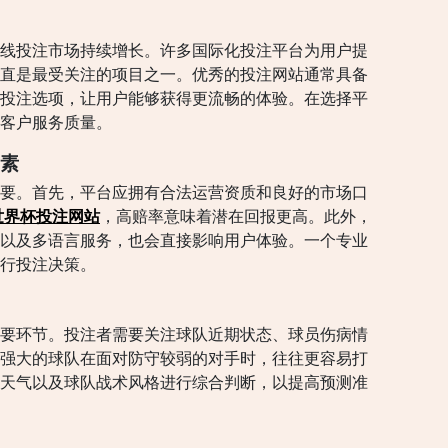
线投注市场持续增长。许多国际化投注平台为用户提
直是最受关注的项目之一。优秀的投注网站通常具备
投注选项，让用户能够获得更流畅的体验。在选择平
客户服务质量。
素
要。首先，平台应拥有合法运营资质和良好的市场口
世界杯投注网站
，高赔率意味着潜在回报更高。此外，
以及多语言服务，也会直接影响用户体验。一个专业
行投注决策。
要环节。投注者需要关注球队近期状态、球员伤病情
强大的球队在面对防守较弱的对手时，往往更容易打
天气以及球队战术风格进行综合判断，以提高预测准