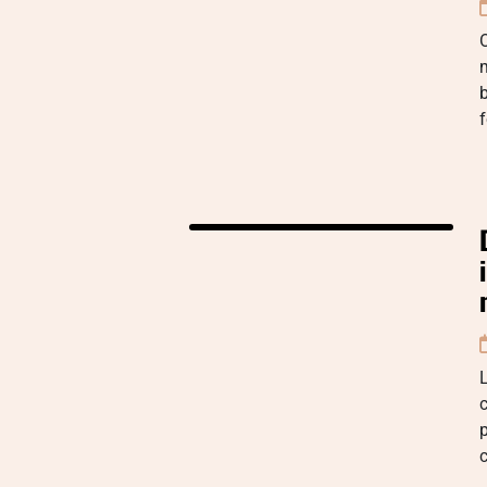
m
b
L
p
c