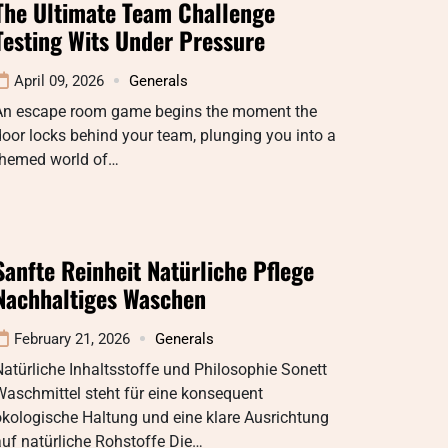
The Ultimate Team Challenge
Testing Wits Under Pressure
April 09, 2026
Generals
An escape room game begins the moment the
oor locks behind your team, plunging you into a
themed world of…
Sanfte Reinheit Natürliche Pflege
Nachhaltiges Waschen
February 21, 2026
Generals
atürliche Inhaltsstoffe und Philosophie Sonett
aschmittel steht für eine konsequent
kologische Haltung und eine klare Ausrichtung
uf natürliche Rohstoffe Die…